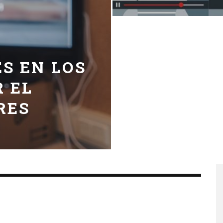
L
S EN LOS
R EL
RES