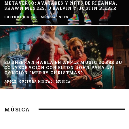
METAVERSO: AVATARES Y NFTS DE RIHANNA,
SHAWN MENDES, J BALVIN Y JUSTIN BIEBER
CULTURA DIGITAL
MÚSICA
NFTS
ED SHEERAN HABLA EN APPLE MUSIC SOBRE SU
COLABORACIÓN CON ELTON JOHN PARA LA
CANCIÓN “MERRY CHRISTMAS”
APPLE
CULTURA DIGITAL
MÚSICA
MÚSICA