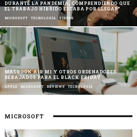
DURANTE LA PANDEMIA, COMPRENDIENDO QUE
EL TRABAJO HÍBRIDO ESTABA POR LLEGAR”
MICROSOFT
TECNOLOGÍA
VÍDEOS
MACBOOK AIR M1 Y OTROS ORDENADORES
REBAJADOS PARA EL BLACK FRIDAY
APPLE
MICROSOFT
REVIEWS
TECNOLOGÍA
MICROSOFT