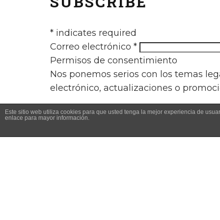
SUBSCRIBE
*
indicates required
Correo electrónico
*
Permisos de consentimiento
Nos ponemos serios con los temas lega
electrónico, actualizaciones o promoc
Este sitio web utiliza cookies para que usted tenga la mejor experiencia de us
Correo electrónico
enlace para mayor información.
Puedes desuscribirte cuando quieras hac
de privacidad, están publicadas en la 
We use Mailchimp as our marketing pla
transferred to Mailchimp for processin