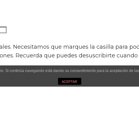
les. Necesitamos que marques la casilla para pode
iones. Recuerda que puedes desuscribirte cuando 
uario. Si continúa navegando está dando su consentimiento para la aceptación de l
ACEPTAR
iendo click en la parte inferior de los emails. Si
web.
tform. By clicking below to subscribe, you ackno
g.
Learn more about Mailchimp’s privacy practices