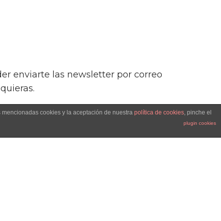
r enviarte las newsletter por correo
quieras.
as mencionadas cookies y la aceptación de nuestra
política de cookies
, pinche el
plugin cookies
 necesitas información sobre políticas
wledge that your information will be
 here.