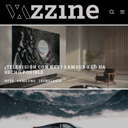
¿TELEVISIÓN CON NFT? SAMSUNG LO HA
HECHO POSIBLE
NFTS
SAMSUNG
TECNOLOGÍA