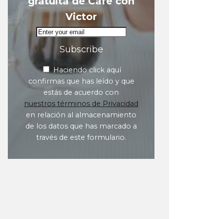
gratuita de Café con
Victor
Subscribe
Haciendo click aquí
confirmas que has leído y que
estás de acuerdo con
nuestros términos de Privacidad
en relación al almacenamiento
de los datos que has marcado a
través de este formulario.