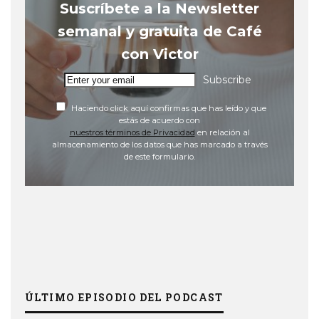
Suscríbete a la Newsletter
semanal y gratuita de Café
con Victor
Subscribe
Haciendo click aquí confirmas que has leído y que
estás de acuerdo con
nuestros términos de Privacidad
en relación al
almacenamiento de los datos que has marcado a través
de este formulario.
ÚLTIMO EPISODIO DEL PODCAST