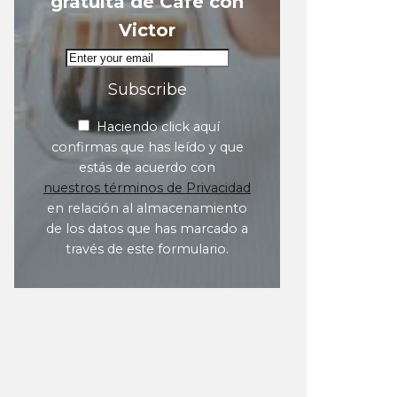
gratuita de Café con
Victor
Subscribe
Haciendo click aquí
confirmas que has leído y que
estás de acuerdo con
nuestros términos de Privacidad
en relación al almacenamiento
de los datos que has marcado a
través de este formulario.