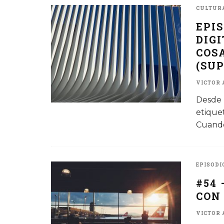
CULTURA
EPI
DIG
COS
(SU
VICTOR 
Desde 
etique
Cuando
EPISODI
#54
CON
VICTOR 