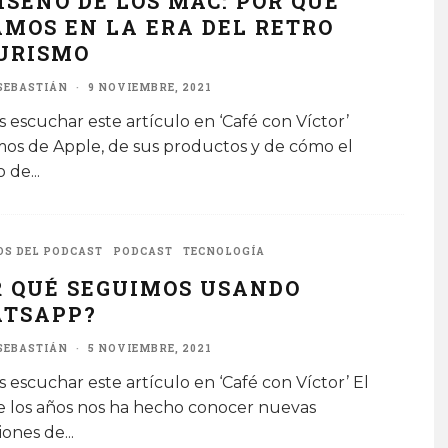
ISEÑO DE LOS MAC: POR QUÉ
AMOS EN LA ERA DEL RETRO
URISMO
SEBASTIÁN
·
9 NOVIEMBRE, 2021
 escuchar este artículo en ‘Café con Víctor’
os de Apple, de sus productos y de cómo el
o de
...
OS DEL PODCAST
PODCAST
TECNOLOGÍA
R QUÉ SEGUIMOS USANDO
TSAPP?
SEBASTIÁN
·
5 NOVIEMBRE, 2021
 escuchar este artículo en ‘Café con Víctor’ El
e los años nos ha hecho conocer nuevas
ciones de
...