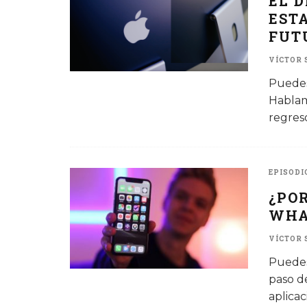
EL D
EST
FUT
VÍCTOR 
Puedes
Hablam
regres
EPISODI
¿PO
WHA
VÍCTOR 
Puedes
paso d
aplica