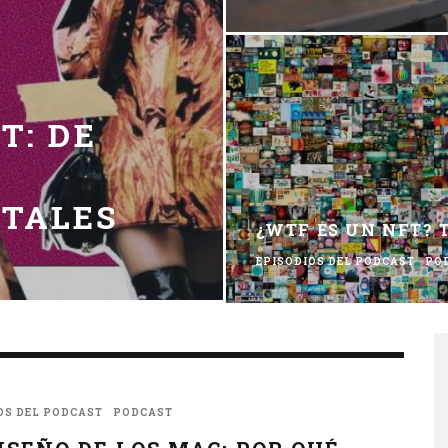
T: DE
ITALES
¿WTF ES UN NFT? 
EPISODIOS DEL PODCAST
PO
OS DEL PODCAST
PODCAST