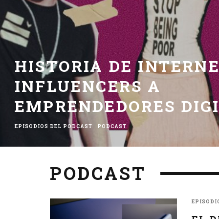
HISTORIA DE INTERNE
INFLUENCERS A
EMPRENDEDORES DIG
EPISODIOS DEL PODCAST
PODCAST
PODCAST
EPISODI