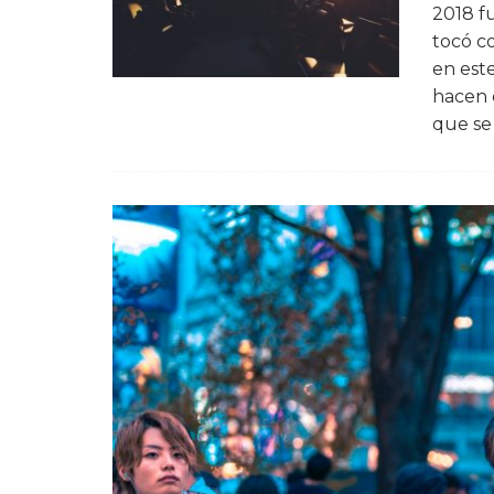
2018 f
tocó c
en est
hacen 
que se