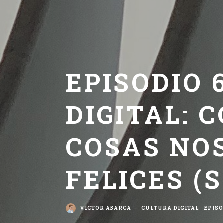
EPISODIO 
DIGITAL:
COSAS NO
FELICES (
VICTOR ABARCA
·
CULTURA DIGITAL
EPISO