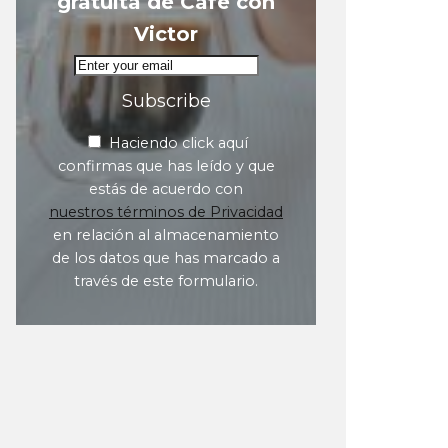
gratuita de Café con
Victor
Subscribe
Haciendo click aquí
confirmas que has leído y que
estás de acuerdo con
nuestros términos de Privacidad
en relación al almacenamiento
de los datos que has marcado a
través de este formulario.