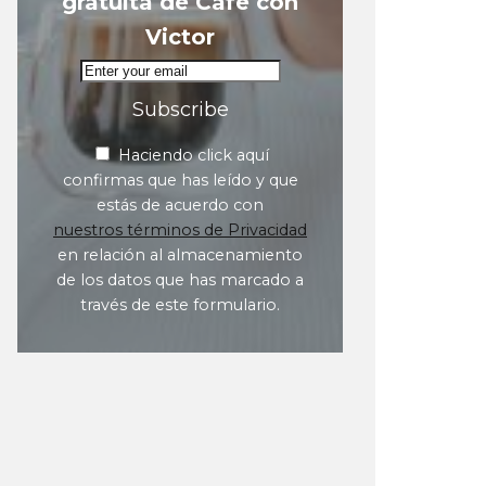
gratuita de Café con
Victor
Subscribe
Haciendo click aquí
confirmas que has leído y que
estás de acuerdo con
nuestros términos de Privacidad
en relación al almacenamiento
de los datos que has marcado a
través de este formulario.