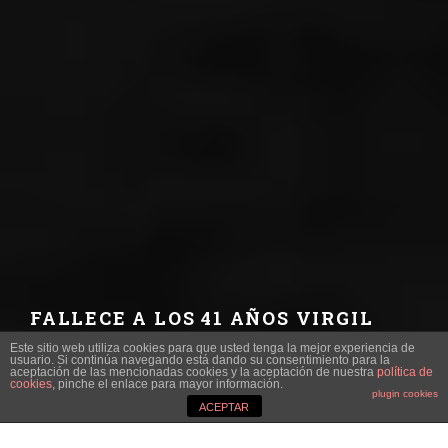
FALLECE A LOS 41 AÑOS VIRGIL
ABLOH, EL GRAN REVOLUCIONARIO
Este sitio web utiliza cookies para que usted tenga la mejor experiencia de
DE LA MODA URBANA
usuario. Si continúa navegando está dando su consentimiento para la
aceptación de las mencionadas cookies y la aceptación de nuestra
política de
cookies
, pinche el enlace para mayor información.
plugin cookies
VÍCTOR SEBASTIÁN
·
MODA
TENDENCIAS
·
ACEPTAR
29 NOVIEMBRE, 2021
Imagen: LVMH