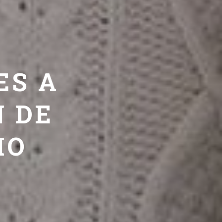
ES A
N DE
IO