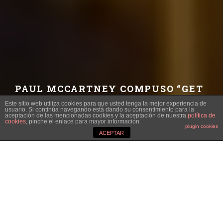
PAUL MCCARTNEY COMPUSO “GET
BACK” EN 1969, PERO SE HA HECHO
Este sitio web utiliza cookies para que usted tenga la mejor experiencia de
VIRAL EN 2021
usuario. Si continúa navegando está dando su consentimiento para la
aceptación de las mencionadas cookies y la aceptación de nuestra
política de
cookies
, pinche el enlace para mayor información.
plugin cookies
VÍCTOR SEBASTIÁN
·
ACEPTAR
CINE
CULTURA DIGITAL
TENDENCIAS
·
30 NOVIEMBRE, 2021
Imagen: Disney Plus
EL CLIP DONDE EL BAJISTA DE THE
BEATLES COMPONE UNA CANCIÓN
IMPERECEDERA HA ASOMBRADO AL