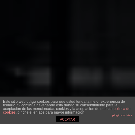
APPLE SE ACERCA A LOS 3
Este sitio web utiliza cookies para que usted tenga la mejor experiencia de
BILLONES DE DÓLARES
usuario. Si continúa navegando está dando su consentimiento para la
aceptación de las mencionadas cookies y la aceptación de nuestra
política de
cookies
, pinche el enlace para mayor información.
plugin cookies
VÍCTOR SEBASTIÁN
·
APPLE
TECNOLOGÍA
·
ACEPTAR
10 DICIEMBRE, 2021
Imagen: Foto de Jimmy Jin en Unsplash