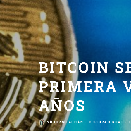
BITCOIN S
PRIMERA 
AÑOS
VÍCTOR SEBASTIÁN
·
CULTURA DIGITAL
·
1