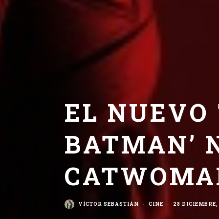
EL NUEVO 
BATMAN’ 
CATWOMA
VÍCTOR SEBASTIÁN
·
CINE
·
28 DICIEMBRE,