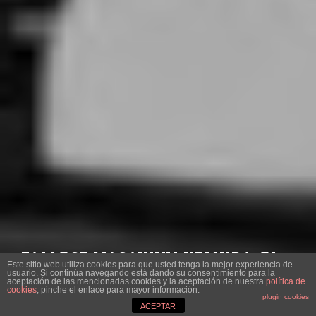
FALLECE MASAYUKI UEMURA, EL
Este sitio web utiliza cookies para que usted tenga la mejor experiencia de
DISEÑADOR DE LA NES ORIGINAL Y
usuario. Si continúa navegando está dando su consentimiento para la
aceptación de las mencionadas cookies y la aceptación de nuestra
política de
LA SUPER NINTENDO
cookies
, pinche el enlace para mayor información.
plugin cookies
ACEPTAR
VÍCTOR SEBASTIÁN
·
VIDEOJUEGOS
·
9 DICIEMBRE, 2021