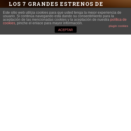
LOS 7 GRANDES ESTRENOS DE
ENERO EN LAS PLATAFORMAS DE
Este sitio web utiliza cookies para que usted tenga la mejor experiencia de
STREAMING
usuario. Si continúa navegando está dando su consentimiento para la
aceptación de las mencionadas cookies y la aceptación de nuestra
política de
cookies
, pinche el enlace para mayor información.
plugin cookies
VÍCTOR SEBASTIÁN
·
ACEPTAR
CINE
CULTURA DIGITAL
SERIES
TOP 7
·
3 ENERO, 2022
Imagen: Marvel
ASÍ COMIENZAN EL AÑO DISNEY+,
NETFLIX, HBO MAX, AMAZON Y
APPLE TV+.
Sintetizamos en un solo
top
los grandes lanzamientos del
mes de enero: series y películas que no puedes perderte.
‘MACBETH’ (APPLE TV)