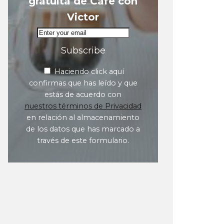
gratuita de Café con
Victor
Subscribe
Haciendo click aquí
confirmas que has leído y que
estás de acuerdo con
nuestros términos de Privacidad
en relación al almacenamiento
de los datos que has marcado a
través de este formulario.