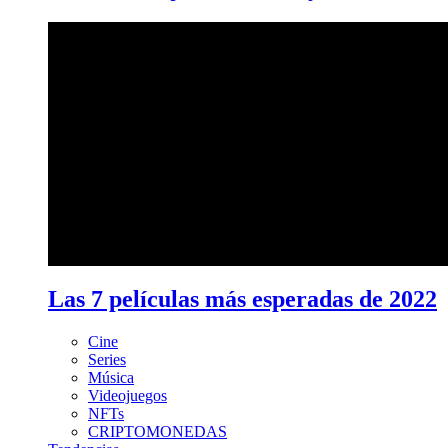
Las 7 películas más esperadas de 2022
Cine
Series
Música
Videojuegos
NFTs
CRIPTOMONEDAS