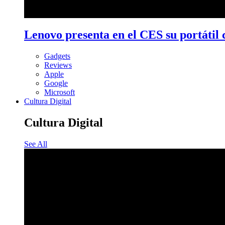
Lenovo presenta en el CES su portátil 
Gadgets
Reviews
Apple
Google
Microsoft
Cultura Digital
Cultura Digital
See All