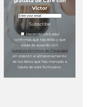
gratuita de Café con
Victor
Subscribe
Haciendo click aquí
confirmas que has leído y que
estás de acuerdo con
nuestros términos de Privacidad
en relación al almacenamiento
de los datos que has marcado a
través de este formulario.