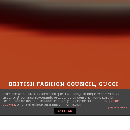
BRITISH FASHION COUNCIL, GUCCI
Y ROBLOX SE ALINEAN PARA
Este sitio web utiliza cookies para que usted tenga la mejor experiencia de
CREAR EL PREMIO AL “MEJOR
usuario. Si continúa navegando está dando su consentimiento para la
aceptación de las mencionadas cookies y la aceptación de nuestra
política de
DISEÑADOR DE METAVERSO”
cookies
, pinche el enlace para mayor información.
plugin cookies
ACEPTAR
VICTOR ABARCA
·
TENDENCIAS
·
29 NOVIEMBRE, 2021
Imagen: BRITISH FASHION COUNCIL