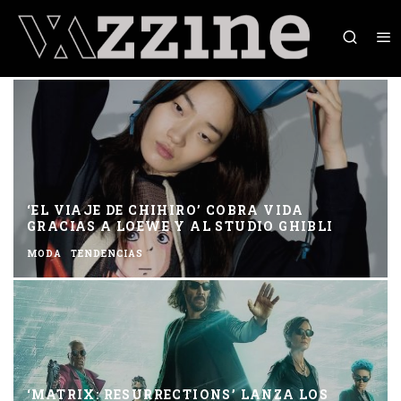
‘EL VIAJE DE CHIHIRO’ COBRA VIDA
GRACIAS A LOEWE Y AL STUDIO GHIBLI
MODA
TENDENCIAS
‘MATRIX: RESURRECTIONS’ LANZA LOS