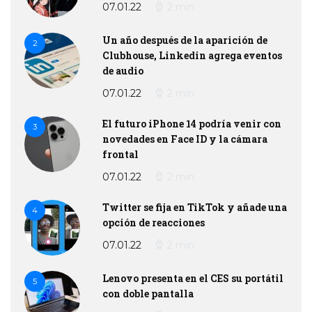
07.01.22
2 min
Un año después de la aparición de
2
Clubhouse, Linkedin agrega eventos
de audio
07.01.22
2 min
El futuro iPhone 14 podría venir con
3
novedades en Face ID y la cámara
frontal
07.01.22
2 min
Twitter se fija en TikTok y añade una
4
opción de reacciones
07.01.22
2 min
Lenovo presenta en el CES su portátil
5
con doble pantalla